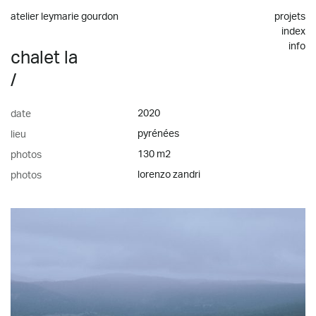
atelier leymarie gourdon
projets
index
info
chalet la
/
2020
date
pyrénées
lieu
130 m2
photos
lorenzo zandri
photos