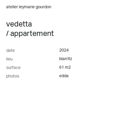
atelier leymarie gourdon
vedetta
/
appartement
2024
date
biarritz
lieu
61 m2
surface
edda
photos